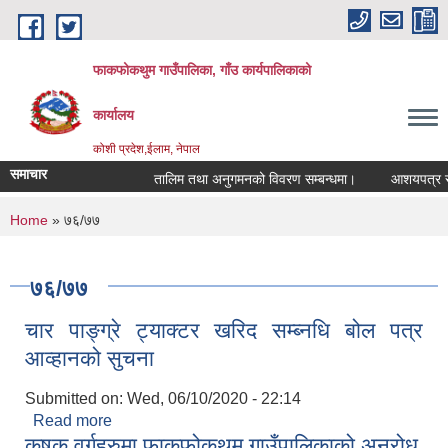
Skip to main content
फाकफोकथुम गाउँपालिका, गाँउ कार्यपालिकाको
कार्यालय
कोशी प्रदेश,ईलाम, नेपाल
समाचार
तालिम तथा अनुगमनको विवरण सम्बन्धमा।
आशयपत्र सम्बन
You are here
Home
» ७६/७७
७६/७७
चार पाङ्ग्रे ट्याक्टर खरिद सम्ब्नधि बोल पत्र
आव्हानको सुचना
Submitted on:
Wed, 06/10/2020 - 22:14
Read more
about चार पाङ्ग्रे ट्याक्टर खरिद सम्ब्नधि बोल पत्र
कृषक वर्गहरुमा फाकफोकथुम गाउँपालिकाको अनुरोध
आव्हानको सुचना