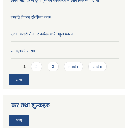
लागत साझेदारीमा छुर्पी प्रबर्धन कार्यक्रमको लागि निवेदनको ढाँचा
सम्पत्ति विवरण संसोधित फारम
प्रधानमन्त्री रोजगार कर्यक्रमको नमुना फारम
जन्मदर्ताको फाराम
Pages
1
2
3
next ›
last »
अन्य
कर तथा शुल्कहरु
अन्य