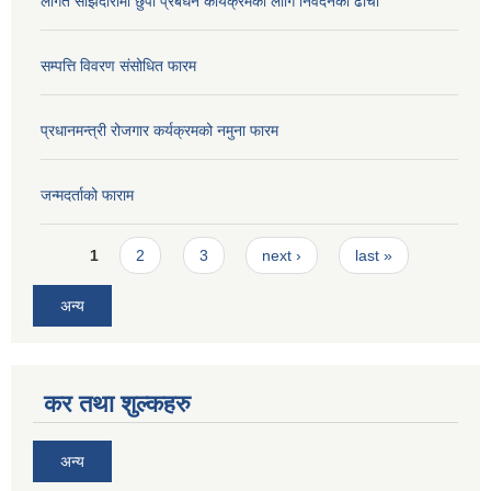
लागत साझेदारीमा छुर्पी प्रबर्धन कार्यक्रमको लागि निवेदनको ढाँचा
सम्पत्ति विवरण संसोधित फारम
प्रधानमन्त्री रोजगार कर्यक्रमको नमुना फारम
जन्मदर्ताको फाराम
Pages
1
2
3
next ›
last »
अन्य
कर तथा शुल्कहरु
अन्य