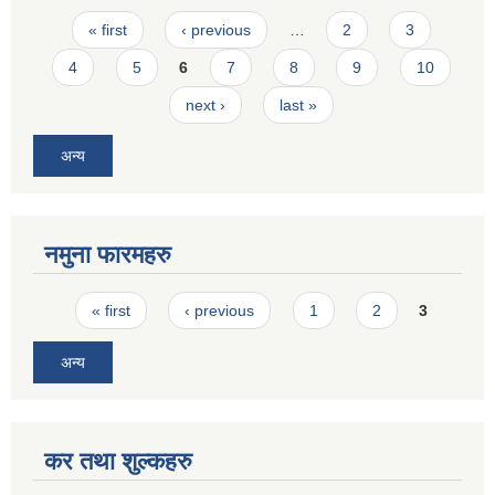
Pages
« first
‹ previous
…
2
3
4
5
6
7
8
9
10
next ›
last »
अन्य
नमुना फारमहरु
Pages
« first
‹ previous
1
2
3
अन्य
कर तथा शुल्कहरु