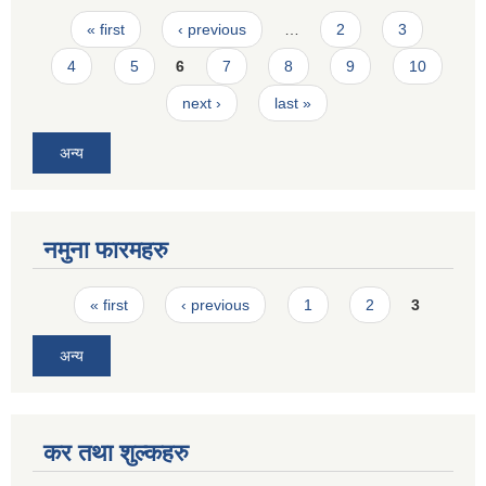
Pages
« first
‹ previous
…
2
3
4
5
6
7
8
9
10
next ›
last »
अन्य
नमुना फारमहरु
Pages
« first
‹ previous
1
2
3
अन्य
कर तथा शुल्कहरु