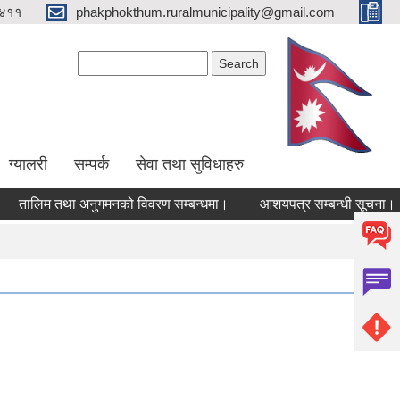
४११
phakphokthum.ruralmunicipality@gmail.com
Search form
Search
ग्यालरी
सम्पर्क
सेवा तथा सुविधाहरु
ालिम तथा अनुगमनको विवरण सम्बन्धमा।
आशयपत्र सम्बन्धी सूचना।