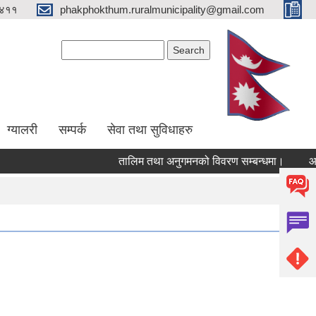
४११
phakphokthum.ruralmunicipality@gmail.com
Search form
Search
ग्यालरी
सम्पर्क
सेवा तथा सुविधाहरु
तालिम तथा अनुगमनको विवरण सम्बन्धमा।
आशयपत्