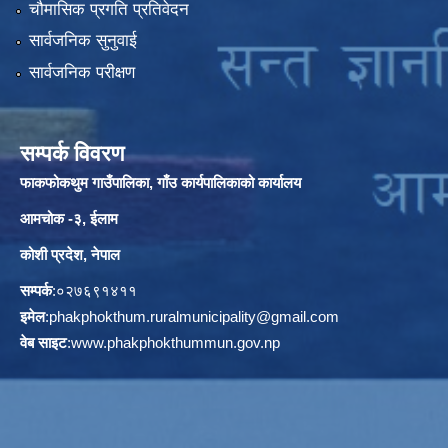
चौमासिक प्रगति प्रतिवेदन
सार्वजनिक सुनुवाई
सार्वजनिक परीक्षण
सम्पर्क विवरण
फाकफोकथुम गाउँपालिका, गाँउ कार्यपालिकाको कार्यालय
आमचोक -३, ईलाम
कोशी प्रदेश, नेपाल
सम्पर्क
:०२७६९१४११
इमेल
:
phakphokthum.ruralmunicipality@gmail.com
वेब साइट
:
www.phakphokthummun.gov.np