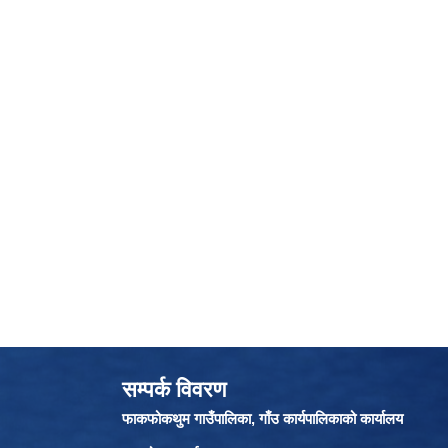
सम्पर्क विवरण
फाकफोकथुम गाउँपालिका, गाँउ कार्यपालिकाको कार्यालय