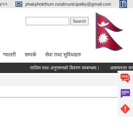
४११
phakphokthum.ruralmunicipality@gmail.com
Search form
Search
ग्यालरी
सम्पर्क
सेवा तथा सुविधाहरु
तालिम तथा अनुगमनको विवरण सम्बन्धमा।
आशयपत्र सम्बन्धी