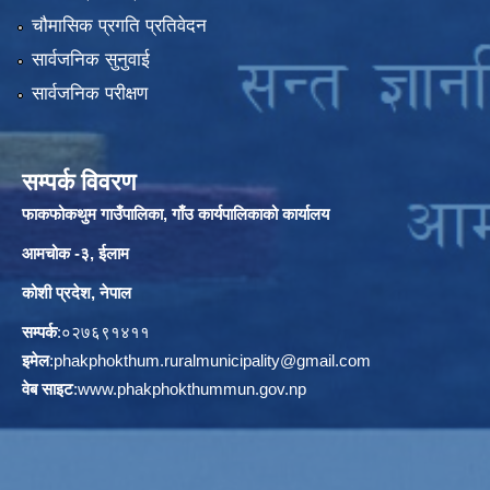
चौमासिक प्रगति प्रतिवेदन
सार्वजनिक सुनुवाई
सार्वजनिक परीक्षण
सम्पर्क विवरण
फाकफोकथुम गाउँपालिका, गाँउ कार्यपालिकाको कार्यालय
आमचोक -३, ईलाम
कोशी प्रदेश, नेपाल
सम्पर्क
:०२७६९१४११
इमेल
:
phakphokthum.ruralmunicipality@gmail.com
वेब साइट
:
www.phakphokthummun.gov.np