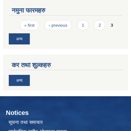
नमुना फारमहरु
Pages
« first
‹ previous
1
2
3
अन्य
कर तथा शुल्कहरु
अन्य
Notices
सूचना तथा समाचार