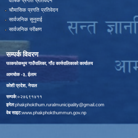
वार्षिक प्रगति प्रतिवेदन
चौमासिक प्रगति प्रतिवेदन
सार्वजनिक सुनुवाई
सार्वजनिक परीक्षण
सम्पर्क विवरण
फाकफोकथुम गाउँपालिका, गाँउ कार्यपालिकाको कार्यालय
आमचोक -३, ईलाम
कोशी प्रदेश, नेपाल
सम्पर्क
:०२७६९१४११
इमेल
:
phakphokthum.ruralmunicipality@gmail.com
वेब साइट
:
www.phakphokthummun.gov.np