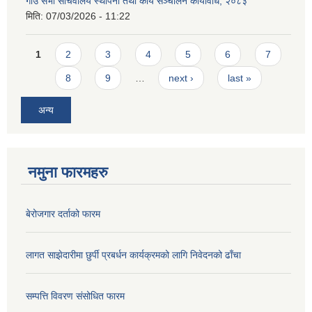
गाउँ सभा सचिवालय स्थापना तथा कार्य सञ्चालन कार्यविधि, २०८३
मिति:
07/03/2026 - 11:22
Pages
1
2
3
4
5
6
7
8
9
…
next ›
last »
अन्य
नमुना फारमहरु
बेरोजगार दर्ताको फारम
लागत साझेदारीमा छुर्पी प्रबर्धन कार्यक्रमको लागि निवेदनको ढाँचा
सम्पत्ति विवरण संसोधित फारम