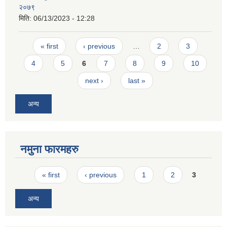
२०७९
मिति:
06/13/2023 - 12:28
Pages
« first
‹ previous
…
2
3
4
5
6
7
8
9
10
next ›
last »
अन्य
नमुना फारमहरु
Pages
« first
‹ previous
1
2
3
अन्य