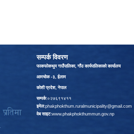
सम्पर्क विवरण
फाकफोकथुम गाउँपालिका, गाँउ कार्यपालिकाको कार्यालय
आमचोक -३, ईलाम
कोशी प्रदेश, नेपाल
सम्पर्क
:०२७६९१४११
इमेल
:
phakphokthum.ruralmunicipality@gmail.com
वेब साइट
:
www.phakphokthummun.gov.np