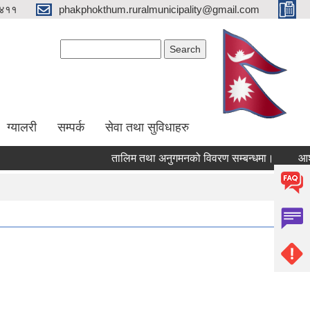
४११
phakphokthum.ruralmunicipality@gmail.com
Search form
Search
ग्यालरी
सम्पर्क
सेवा तथा सुविधाहरु
तालिम तथा अनुगमनको विवरण सम्बन्धमा।
आशयपत्र