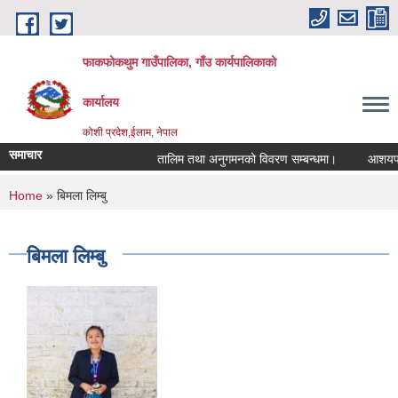
Skip to main content
फाकफोकथुम गाउँपालिका, गाँउ कार्यपालिकाको
कार्यालय
कोशी प्रदेश,ईलाम, नेपाल
समाचार
तालिम तथा अनुगमनको विवरण सम्बन्धमा।
आशयपत्र 
You are here
Home
» बिमला लिम्बु
बिमला लिम्बु