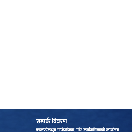
सम्पर्क विवरण
फाकफोकथुम गाउँपालिका, गाँउ कार्यपालिकाको कार्यालय