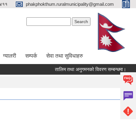
४११
phakphokthum.ruralmunicipality@gmail.com
Search form
Search
ग्यालरी
सम्पर्क
सेवा तथा सुविधाहरु
तालिम तथा अनुगमनको विवरण सम्बन्धमा।
आशयप