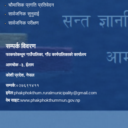
चौमासिक प्रगति प्रतिवेदन
सार्वजनिक सुनुवाई
सार्वजनिक परीक्षण
सम्पर्क विवरण
फाकफोकथुम गाउँपालिका, गाँउ कार्यपालिकाको कार्यालय
आमचोक -३, ईलाम
कोशी प्रदेश, नेपाल
सम्पर्क
:०२७६९१४११
इमेल
:
phakphokthum.ruralmunicipality@gmail.com
वेब साइट
:
www.phakphokthummun.gov.np