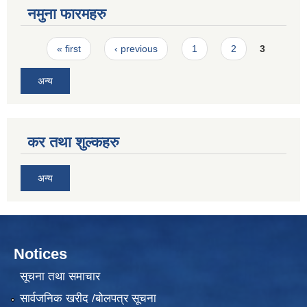
नमुना फारमहरु
Pages
« first
‹ previous
1
2
3
अन्य
कर तथा शुल्कहरु
अन्य
Notices
सूचना तथा समाचार
सार्वजनिक खरीद /बोलपत्र सूचना