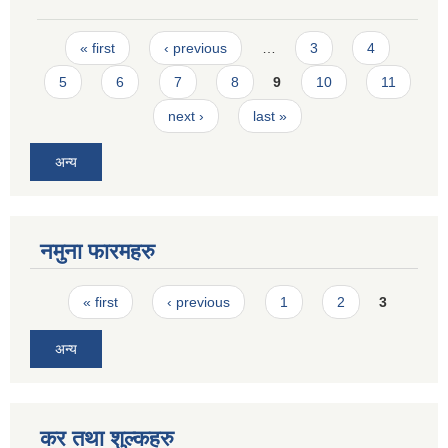
Pages
« first
‹ previous
…
3
4
5
6
7
8
9
10
11
next ›
last »
अन्य
नमुना फारमहरु
Pages
« first
‹ previous
1
2
3
अन्य
कर तथा शुल्कहरु