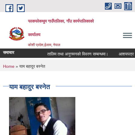
Skip to main content
फाकफोकथुम गाउँपालिका, गाँउ कार्यपालिकाको
कार्यालय
कोशी प्रदेश,ईलाम, नेपाल
समाचार
तालिम तथा अनुगमनको विवरण सम्बन्धमा।
आशयपत्र सम्बन
You are here
Home
» याम बहादुर बस्नेत
याम बहादुर बस्नेत