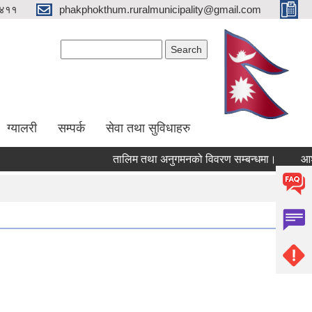
४११
phakphokthum.ruralmunicipality@gmail.com
Search form
Search
ग्यालरी
सम्पर्क
सेवा तथा सुविधाहरु
तालिम तथा अनुगमनको विवरण सम्बन्धमा।
आशयपत्र