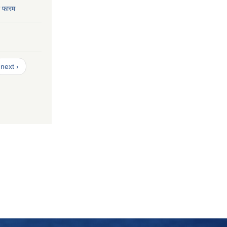
ा फारम
next ›