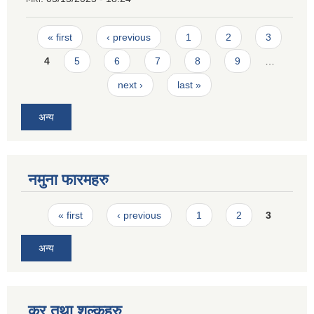
Pages
« first
‹ previous
1
2
3
4
5
6
7
8
9
…
next ›
last »
अन्य
नमुना फारमहरु
Pages
« first
‹ previous
1
2
3
अन्य
कर तथा शुल्कहरु