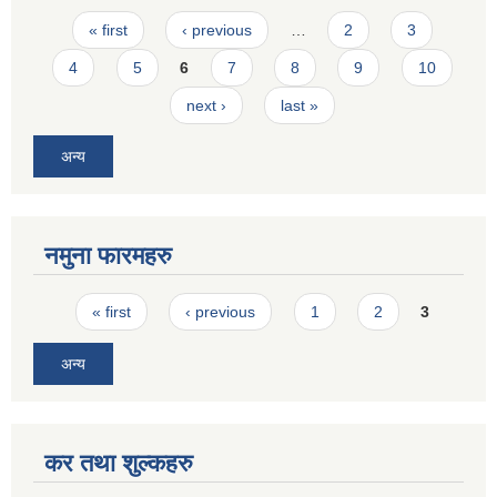
Pages
« first
‹ previous
…
2
3
4
5
6
7
8
9
10
next ›
last »
अन्य
नमुना फारमहरु
Pages
« first
‹ previous
1
2
3
अन्य
कर तथा शुल्कहरु