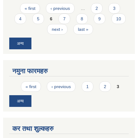
Pages
« first
‹ previous
…
2
3
4
5
6
7
8
9
10
next ›
last »
अन्य
नमुना फारमहरु
Pages
« first
‹ previous
1
2
3
अन्य
कर तथा शुल्कहरु