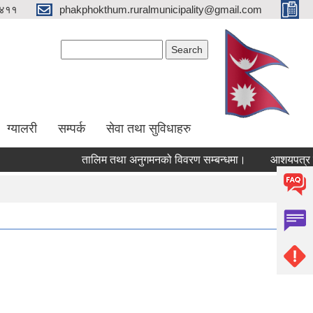
४११
phakphokthum.ruralmunicipality@gmail.com
Search form
Search
ग्यालरी
सम्पर्क
सेवा तथा सुविधाहरु
तालिम तथा अनुगमनको विवरण सम्बन्धमा।
आशयपत्र सम्बन्ध