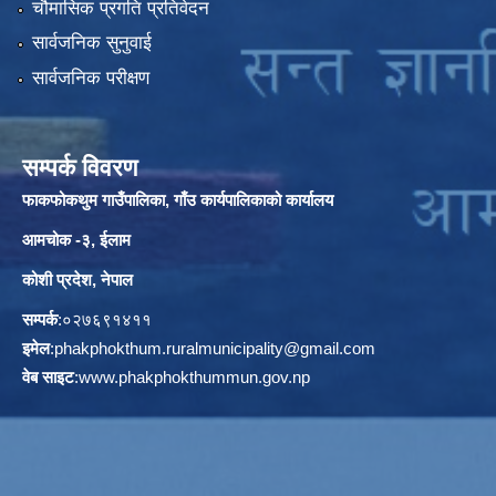
चौमासिक प्रगति प्रतिवेदन
सार्वजनिक सुनुवाई
सार्वजनिक परीक्षण
सम्पर्क विवरण
फाकफोकथुम गाउँपालिका, गाँउ कार्यपालिकाको कार्यालय
आमचोक -३, ईलाम
कोशी प्रदेश, नेपाल
सम्पर्क
:०२७६९१४११
इमेल
:
phakphokthum.ruralmunicipality@gmail.com
वेब साइट
:
www.phakphokthummun.gov.np