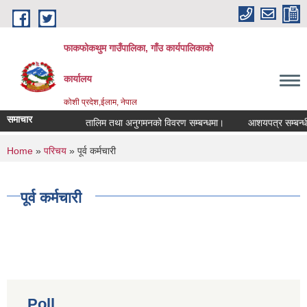
Skip to main content
फाकफोकथुम गाउँपालिका, गाँउ कार्यपालिकाको
कार्यालय
कोशी प्रदेश,ईलाम, नेपाल
समाचार
तालिम तथा अनुगमनको विवरण सम्बन्धमा।
आशयपत्र सम्बन्धी स
You are here
Home
»
परिचय
» पूर्व कर्मचारी
पूर्व कर्मचारी
Poll