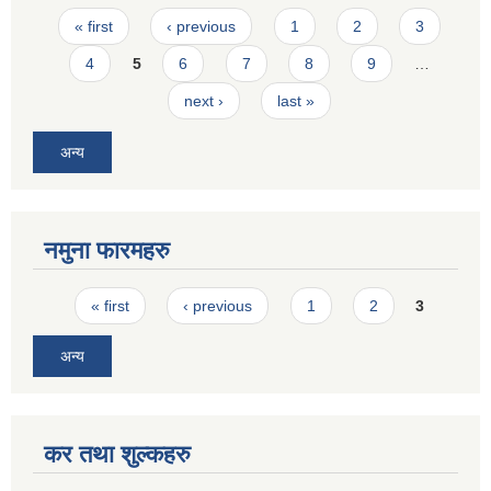
Pages
« first
‹ previous
1
2
3
4
5
6
7
8
9
…
next ›
last »
अन्य
नमुना फारमहरु
Pages
« first
‹ previous
1
2
3
अन्य
कर तथा शुल्कहरु