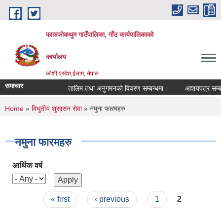
Skip to main content
फाकफोकथुम गाउँपालिका, गाँउ कार्यपालिकाको
कार्यालय
कोशी प्रदेश,ईलाम, नेपाल
समाचार
तालिम तथा अनुगमनको विवरण सम्बन्धमा।
आशयपत्र सम्बन्धी
You are here
Home
»
विधुतीय शुसासन सेवा
» नमुना फारमहरु
नमुना फारमहरु
आर्थिक वर्ष
Pages
« first
‹ previous
1
2