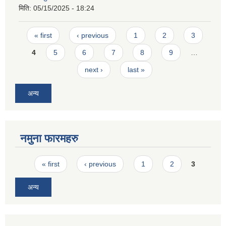
मिति:
05/15/2025 - 18:24
Pages
« first
‹ previous
1
2
3
4
5
6
7
8
9
…
next ›
last »
अन्य
नमुना फारमहरु
Pages
« first
‹ previous
1
2
3
अन्य