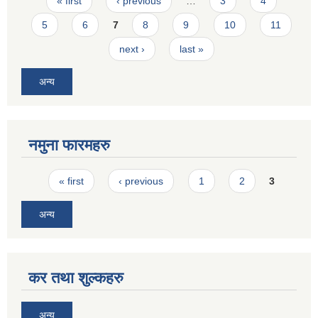
Pages
« first
‹ previous
…
3
4
5
6
7
8
9
10
11
next ›
last »
अन्य
नमुना फारमहरु
Pages
« first
‹ previous
1
2
3
अन्य
कर तथा शुल्कहरु
अन्य