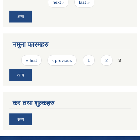
next ›
last »
अन्य
नमुना फारमहरु
Pages
« first
‹ previous
1
2
3
अन्य
कर तथा शुल्कहरु
अन्य