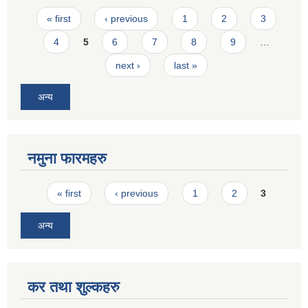
Pages
« first
‹ previous
1
2
3
4
5
6
7
8
9
…
next ›
last »
अन्य
नमुना फारमहरु
Pages
« first
‹ previous
1
2
3
अन्य
कर तथा शुल्कहरु