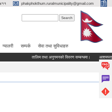
४११
phakphokthum.ruralmunicipality@gmail.com
Search form
Search
ग्यालरी
सम्पर्क
सेवा तथा सुविधाहरु
तालिम तथा अनुगमनको विवरण सम्बन्धमा।
आशयपत्र सम्ब