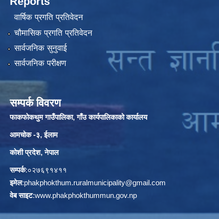
Reports
वार्षिक प्रगति प्रतिवेदन
चौमासिक प्रगति प्रतिवेदन
सार्वजनिक सुनुवाई
सार्वजनिक परीक्षण
सम्पर्क विवरण
फाकफोकथुम गाउँपालिका, गाँउ कार्यपालिकाको कार्यालय
आमचोक -३, ईलाम
कोशी प्रदेश, नेपाल
सम्पर्क
:०२७६९१४११
इमेल
:
phakphokthum.ruralmunicipality@gmail.com
वेब साइट
:
www.phakphokthummun.gov.np