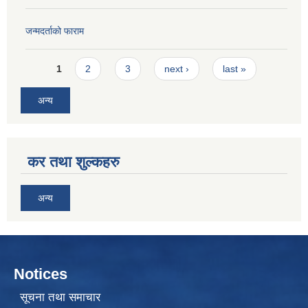
जन्मदर्ताको फाराम
Pages
1
2
3
next ›
last »
अन्य
कर तथा शुल्कहरु
अन्य
Notices
सूचना तथा समाचार