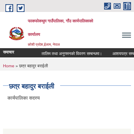
Skip to main content
फाकफोकथुम गाउँपालिका, गाँउ कार्यपालिकाको
कार्यालय
कोशी प्रदेश,ईलाम, नेपाल
समाचार
तालिम तथा अनुगमनको विवरण सम्बन्धमा।
आशयपत्र सम्बन्धी
You are here
Home
» छत्र बहादुर बराईली
छत्र बहादुर बराईली
कार्यपालिका सदस्य