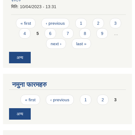
२०८०
मिति:
10/04/2023 - 13:31
Pages
« first
‹ previous
1
2
3
4
5
6
7
8
9
…
next ›
last »
अन्य
नमुना फारमहरु
Pages
« first
‹ previous
1
2
3
अन्य