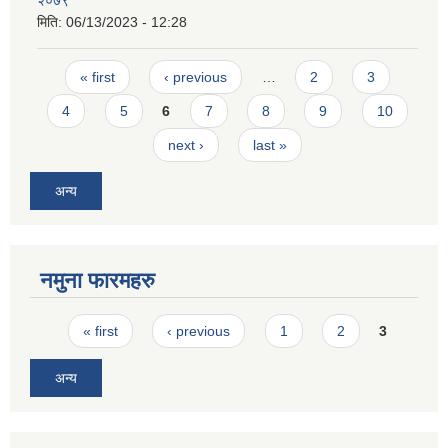
२०७९
मिति:
06/13/2023 - 12:28
Pages
« first
‹ previous
…
2
3
4
5
6
7
8
9
10
next ›
last »
अन्य
नमुना फारमहरु
Pages
« first
‹ previous
1
2
3
अन्य