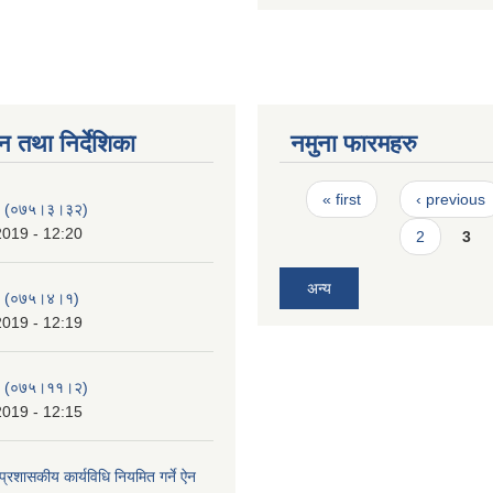
न तथा निर्देशिका
नमुना फारमहरु
Pages
« first
‹ previous
-१ (०७५।३।३२)
2019 - 12:20
2
3
अन्य
-२ (०७५।४।१)
2019 - 12:19
-२ (०७५।११।२)
2019 - 12:15
्रशासकीय कार्यविधि नियमित गर्ने ऐन