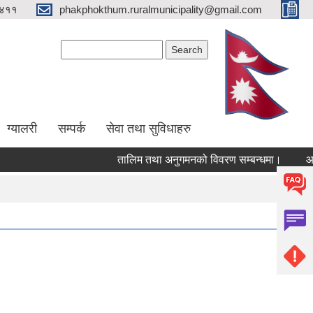
४११
phakphokthum.ruralmunicipality@gmail.com
Search form
Search
ग्यालरी
सम्पर्क
सेवा तथा सुविधाहरु
तालिम तथा अनुगमनको विवरण सम्बन्धमा।
आशयपत्