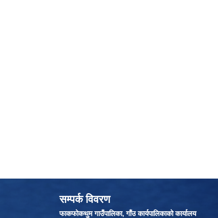
सम्पर्क विवरण
फाकफोकथुम गाउँपालिका, गाँउ कार्यपालिकाको कार्यालय