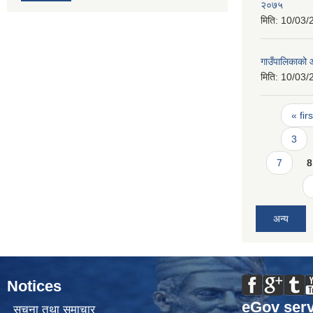
२०७५
मिति:
10/03/
गाउँपालिकाको 
मिति:
10/03/
Pages
« firs
3
7
8
अन्य
Notices
eGov serv
सूचना तथा समाचार