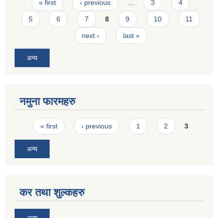
Pages
« first
‹ previous
…
3
4
5
6
7
8
9
10
11
next ›
last »
अन्य
नमुना फारमहरु
Pages
« first
‹ previous
1
2
3
अन्य
कर तथा शुल्कहरु
अन्य