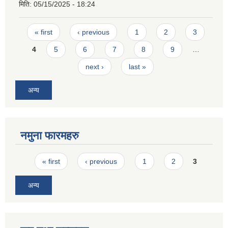
मिति:
05/15/2025 - 18:24
Pages
« first
‹ previous
1
2
3
4
5
6
7
8
9
…
next ›
last »
अन्य
नमुना फारमहरु
Pages
« first
‹ previous
1
2
3
अन्य