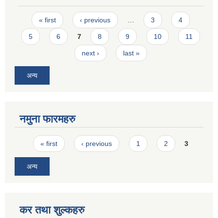
Pages
« first
‹ previous
…
3
4
5
6
7
8
9
10
11
next ›
last »
अन्य
नमुना फारमहरु
Pages
« first
‹ previous
1
2
3
अन्य
कर तथा शुल्कहरु