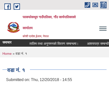
Skip to main content
फाकफोकथुम गाउँपालिका, गाँउ कार्यपालिकाको
कार्यालय
कोशी प्रदेश,ईलाम, नेपाल
समाचार
तालिम तथा अनुगमनको विवरण सम्बन्धमा।
आशयपत्र सम्बन्धी सू
You are here
Home
» वडा नं. १
वडा नं. १
Submitted on:
Thu, 12/20/2018 - 14:55