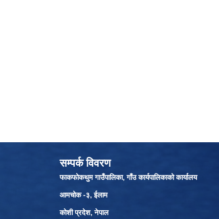
सम्पर्क विवरण
फाकफोकथुम गाउँपालिका, गाँउ कार्यपालिकाको कार्यालय
आमचोक -३, ईलाम
कोशी प्रदेश, नेपाल