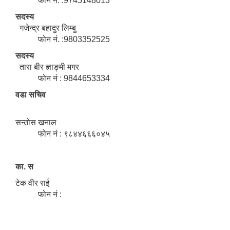
फोन नं. :9745148013
सदस्य
गजेन्द्र बहादुर लिम्बु
फोन नं. :9803352525
सदस्य
तारा बीर ज्ञाङ्मी मगर
फोन नं : 9844653334
वडा सचिव
सन्तोस खनाल
फोन नं : ९८४४६६६०४५
का. स
टेक वीर राई
फोन नं :