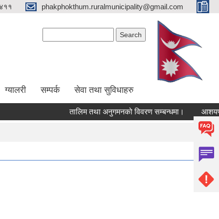
४११
phakphokthum.ruralmunicipality@gmail.com
Search form
Search
ग्यालरी
सम्पर्क
सेवा तथा सुविधाहरु
तालिम तथा अनुगमनको विवरण सम्बन्धमा।
आशयपत्र सम