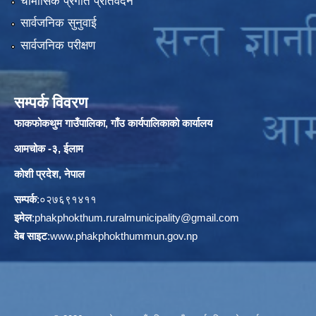
चौमासिक प्रगति प्रतिवेदन
सार्वजनिक सुनुवाई
सार्वजनिक परीक्षण
सम्पर्क विवरण
फाकफोकथुम गाउँपालिका, गाँउ कार्यपालिकाको कार्यालय
आमचोक -३, ईलाम
कोशी प्रदेश, नेपाल
सम्पर्क
:०२७६९१४११
इमेल
:
phakphokthum.ruralmunicipality@gmail.com
वेब साइट
:
www.phakphokthummun.gov.np