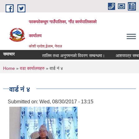
Skip to main content
फाकफोकथुम गाउँपालिका, गाँउ कार्यपालिकाको
कार्यालय
कोशी प्रदेश,ईलाम, नेपाल
समाचार
तालिम तथा अनुगमनको विवरण सम्बन्धमा।
आशयपत्र सम्बन्धी 
You are here
Home
»
वडा कार्यालयहरु
» वार्ड नं ४
वार्ड नं ४
Submitted on:
Wed, 08/30/2017 - 13:15