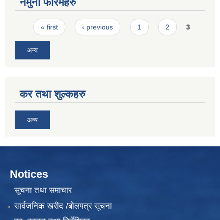
नमुना फारमहरु
Pages
« first
‹ previous
1
2
3
अन्य
कर तथा शुल्कहरु
अन्य
Notices
सूचना तथा समाचार
सार्वजनिक खरीद /बोलपत्र सूचना