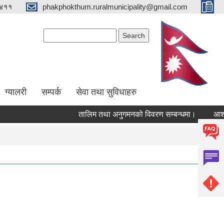
४११
phakphokthum.ruralmunicipality@gmail.com
Search form
Search
ग्यालरी
सम्पर्क
सेवा तथा सुविधाहरु
तालिम तथा अनुगमनको विवरण सम्बन्धमा।
आशयपत्र 