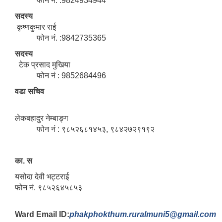
फोन नं. :9824934944
सदस्य
कृष्णकुमार राई
फोन नं. :9842735365
सदस्य
टेक प्रसाद मुखिया
फोन नं : 9852684496
वडा सचिव
लेकबहादुर नेम्बाङ्ग
फोन नं : ९८५२६८१४५३, ९८४२७२९१९२
का. स
यसोदा देवी भट्टराई
फोन नं. ९८५२६४५८५३
Ward Email ID:
phakphokthum.ruralmuni5@gmail.com