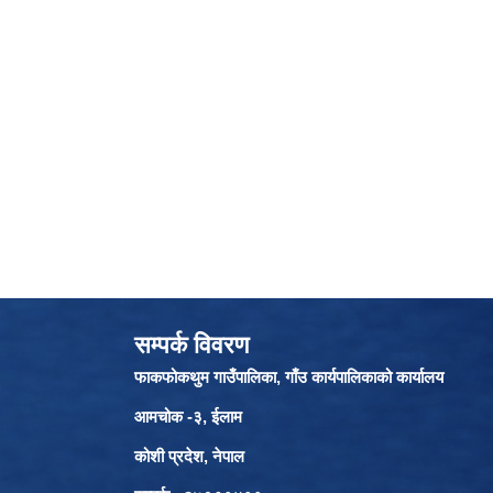
सम्पर्क विवरण
फाकफोकथुम गाउँपालिका, गाँउ कार्यपालिकाको कार्यालय
आमचोक -३, ईलाम
कोशी प्रदेश, नेपाल