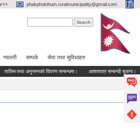
४११
phakphokthum.ruralmunicipality@gmail.com
Search form
Search
ग्यालरी
सम्पर्क
सेवा तथा सुविधाहरु
लिम तथा अनुगमनको विवरण सम्बन्धमा।
आशयपत्र सम्बन्धी सूचना।
भ