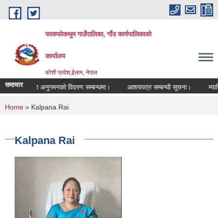
Skip to main content
फाकफोकथुम गाउँपालिका, गाँउ कार्यपालिकाको
कार्यालय
कोशी प्रदेश,ईलाम, नेपाल
समाचार
तालिम तथा अनुगमनको विवरण सम्बन्धमा।
आशयपत्र सम्बन्धी सूचना।
भ्याक्स
You are here
Home
» Kalpana Rai
Kalpana Rai