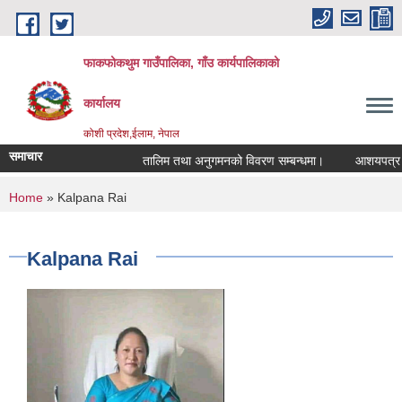
Skip to main content
फाकफोकथुम गाउँपालिका, गाँउ कार्यपालिकाको
कार्यालय
कोशी प्रदेश,ईलाम, नेपाल
समाचार
तालिम तथा अनुगमनको विवरण सम्बन्धमा।
आशयपत्र सम्ब
You are here
Home
» Kalpana Rai
Kalpana Rai