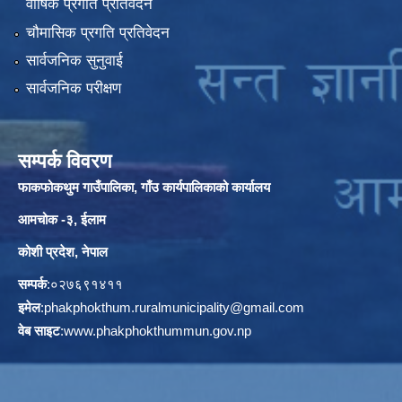
वार्षिक प्रगति प्रतिवेदन
चौमासिक प्रगति प्रतिवेदन
सार्वजनिक सुनुवाई
सार्वजनिक परीक्षण
सम्पर्क विवरण
फाकफोकथुम गाउँपालिका, गाँउ कार्यपालिकाको कार्यालय
आमचोक -३, ईलाम
कोशी प्रदेश, नेपाल
सम्पर्क
:०२७६९१४११
इमेल
:
phakphokthum.ruralmunicipality@gmail.com
वेब साइट
:
www.phakphokthummun.gov.np