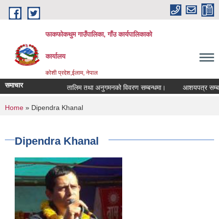
Skip to main content
फाकफोकथुम गाउँपालिका, गाँउ कार्यपालिकाको
कार्यालय
कोशी प्रदेश,ईलाम, नेपाल
समाचार
तालिम तथा अनुगमनको विवरण सम्बन्धमा।
आशयपत्र सम्बन्धी
You are here
Home
» Dipendra Khanal
Dipendra Khanal